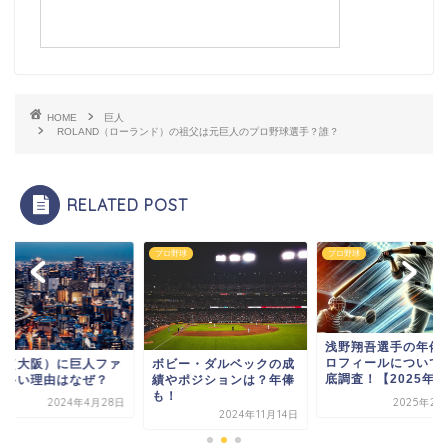
HOME
巨人
ROLAND（ローランド）の祖父は元巨人のプロ野球選手？誰？
RELATED POST
プロ野球
プロ野球
浅野翔吾選手の年俸
ロフィールについて
西（大阪）に巨人ファ
ボビー・ダルベックの成
底調査！【2025年最.
が多い理由はなぜ？
績やポジションは？年俸
も！
2024年4月28日
2025年2月
2024年11月14日