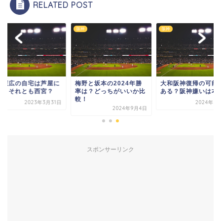
RELATED POST
阪神
阪神
星憲広の自宅は芦屋に
梅野と坂本の2024年勝
大和阪神復帰の可能
る？それとも西宮？
率は？どっちがいいか比
ある？阪神嫌いは本
較！
2023年3月31日
2024年9
2024年9月4日
スポンサーリンク