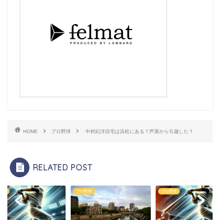
HOME
プロ野球
中村紀洋自宅は浜松にある？芦屋から引越した？
RELATED POST
野球
プロ野球
プロ野球