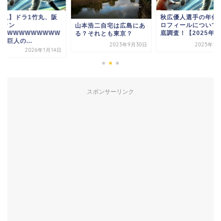
巨人】ドラ1竹丸、阪
秋広優人選手の年俸
ファン
ロフィールについて
山本浩二自宅は広島にあ
WWWWWWWWWWW
底調査！【2025年最.
る？それとも東京？
W巨人の...
2023年9月30日
2025年2
2026年1月14日
スポンサーリンク