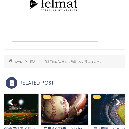
HOME
巨人
宮本和知ズムサタに復帰しない理由はなぜ？
RELATED POST
巨人
巨人
江川卓が監督になれない
原浩治自宅はアメリカ
巨人開幕スタメンオ