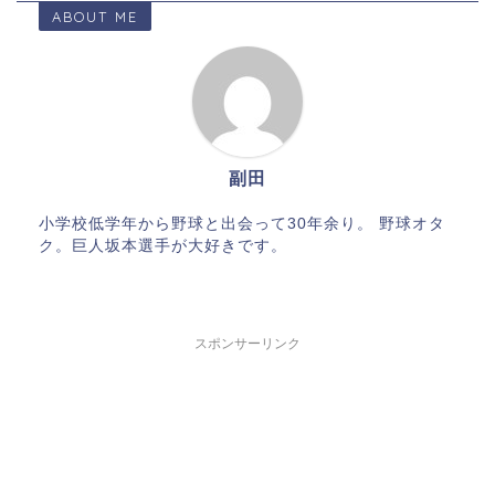
ABOUT ME
副田
小学校低学年から野球と出会って30年余り。 野球オタ
ク。巨人坂本選手が大好きです。
スポンサーリンク