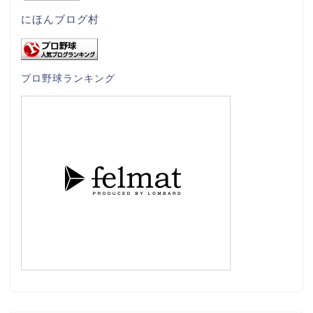
にほんブログ村
プロ野球ランキング