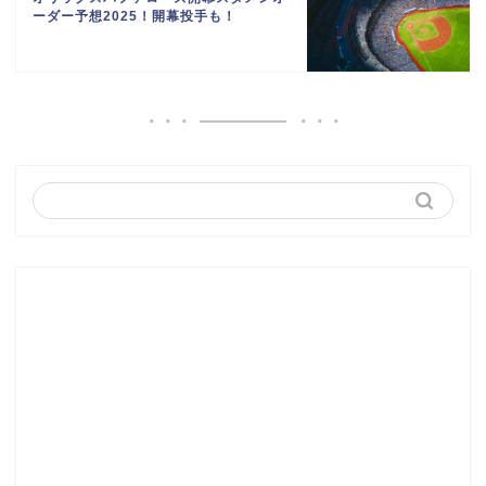
ーダー予想2025！開幕投手も！