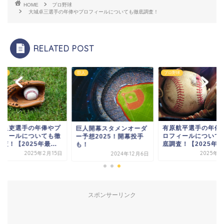
HOME
プロ野球
大城卓三選手の年俸やプロフィールについても徹底調査！
RELATED POST
野球
巨人
プロ野球
有原航平選手の年俸
林良吏選手の年俸やプ
巨人開幕スタメンオーダ
ロフィールについて
フィールについても徹
ー予想2025！開幕投手
底調査！【2025年最.
査！【2025年最...
も！
2025年2
2025年2月15日
2024年12月6日
スポンサーリンク