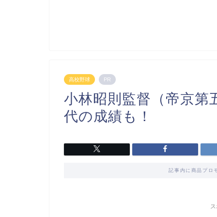
高校野球
PR
小林昭則監督（帝京第
代の成績も！
記事内に商品プロ
ス