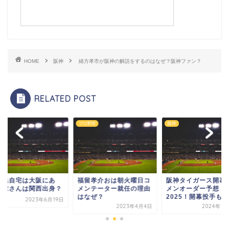
HOME
阪神
緒方孝市が阪神の解説をするのはなぜ？阪神ファン？
RELATED POST
プロ野球
阪神
村暁自宅は大阪にあ
福留孝介おは朝火曜日コ
阪神タイガース開幕
？嫁さんは関西出身？
メンテーター就任の理由
メンオーダー予想
はなぜ？
2025！開幕投手も！
2023年6月19日
2023年4月4日
2024年1