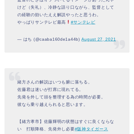
けど（失礼）、冷静な語り口ながら、監督として
の経験の効いたええ解説やったと思うわ。
やっぱりサンテレビ最高
#サンテレビ
— はち (@caaba160de1a44b)
August 27, 2021
緒方さんの解説はいつも腑に落ちる。
佐藤君は迷いが打席に現れてる。
先発を外して頭を整理する為の時間が必要。
彼なら乗り越えられると思います。
【緒方孝市】佐藤輝明の状態はすぐに良くならな
い 打順降格、先発外し必要
#阪神タイガース