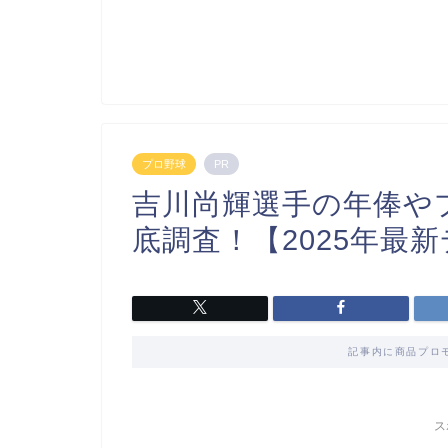
プロ野球
PR
吉川尚輝選手の年俸や
底調査！【2025年最
記事内に商品プロ
ス