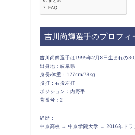
まとめ
FAQ
吉川尚輝選手のプロフィ
吉川尚輝選手は1995年2月8日生まれの3
出身地：岐阜県
身長/体重：177cm/78kg
投打：右投左打
ポジション：内野手
背番号：2
経歴：
中京高校 → 中京学院大学 → 2016年