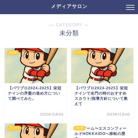
メディアサロン
― CATEGORY ―
未分類
未分類
パワプロ
【パワプロ2024-2025】栄冠
【パワプロ2024-2025】栄冠
ナインの序盤の進め方につい
ナインで名門の時のおすすめ
て調べてみた。
スカウト/指導方針について教
えて
2025年12月4日
2025年12月4日
札幌ドーム〜エスコンフィー
パワプロ
未分類
ルドHOKKAIDOへ移転の歴