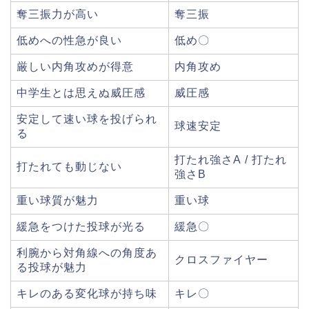
奪三振力が高い
奪三振
低めへの性急が良い
低め〇
厳しい内角攻めが得意
内角攻め
中学生とは思えぬ威圧感
威圧感
安定して速い球を投げられ
球速安定
る
打たれ強さA / 打たれ
打たれても動じない
強さB
重い球質が魅力
重い球
緩急をつけた投球が光る
緩急〇
利腕から対角線への角度あ
クロスファイヤー
る投球が魅力
キレのある変化球が持ち味
キレ〇