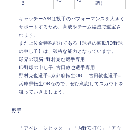
+5
-5
B
調）​
キャッチーA/Bは投手のパフォーマンスを大きく
サポートするため、育成やチーム編成で重宝さ
れます。
また上位金特殊能力である【球界の頭脳/ID野球
の申し子】は、破格な能力となっています。
球界の頭脳=野村克也選手専用
ID野球の申し子=古田敦也選手専用
野村克也選手=京都府転生OB 古田敦也選手=
兵庫県転生OBなので、ぜひ意識してスカウトを
狙っていきましょう。
野手
「アベレージヒッター」「内野安打〇」「アウ