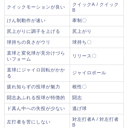
クイックA / クイック
クイックモーションが良い
B
けん制動作が速い
牽制〇
尻上がりに調子を上げる
尻上がり
球持ちの良さがウリ
球持ち〇
直球と変化球が見分けづら
リリース〇
いフォーム
直球にジャイロ回転がかか
ジャイロボール
る
疲れ知らずの投球が魅力
根性〇
闘志あふれる投球が特徴的
闘志
ド真ん中への失投が少ない
逃げ球
対左打者A / 対左打者
左打者を苦にしない
B