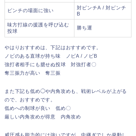
対ピンチA / 対ピンチ
ピンチの場面に強い
B
味方打線の援護を呼び込む
勝ち運
投球
やはりおすすめは、下記はおすすめです。
ノビのある直球が持ち味 ノビA / ノビB
強打者相手にも臆せぬ投球 対強打者〇
奪三振力が高い 奪三振
また下記も低め◯や内角攻めも、戦術レベルが上がる
ので、おすすめです。
低めへの制球が良い 低め〇
厳しい内角攻めが得意 内角攻め
威圧感も能力的には強いですが、中継ぎでしか発動し