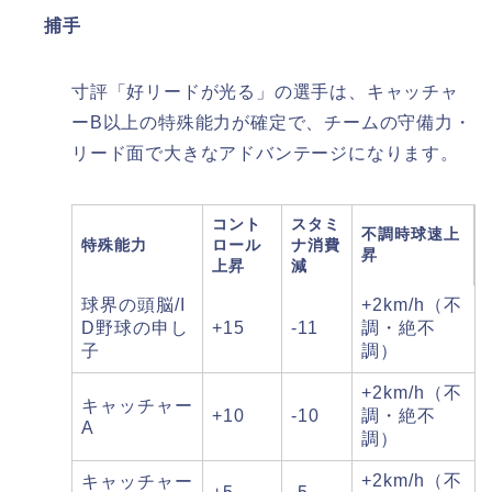
捕手
寸評「好リードが光る」の選手は、キャッチャ
ーB以上の特殊能力が確定で、チームの守備力・
リード面で大きなアドバンテージになります。​
コント
スタミ
不調時球速上
特殊能力
ロール
ナ消費
昇
上昇
減
球界の頭脳/I
+2km/h（不
D野球の申し
+15
-11
調・絶不
子
調）​
+2km/h（不
キャッチャー
+10
-10
調・絶不
A
調）​
+2km/h（不
キャッチャー