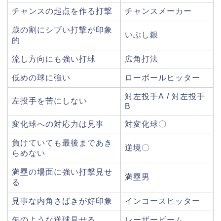
チャンスの起点を作る打撃
チャンスメーカー
歳の割にシブい打撃が印象
いぶし銀
的
流し方向にも強い打球
広角打法
低めの球に強い
ローボールヒッター
対左投手A / 対左投手
左投手を苦にしない
B
変化球への対応力は見事
対変化球〇
負けていても最後まであき
逆境〇
らめない
満塁の場面に強い打撃見せ
満塁男
る
見事な内角さばきが好印象
インコースヒッター
矢のような送球見せる
レーザービーム