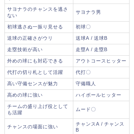
サヨナラのチャンスを逃さ
サヨナラ男
ない
初球逃さぬ一振り見せる
初球〇
送球の正確さがウリ
送球A / 送球B
走塁技術が高い
走塁A / 走塁B
外めの球にも対応できる
アウトコースヒッター
代打の切り札として活躍
代打〇
高い守備センスが魅力
守備職人
高めの球に強い
ハイボールヒッター
チームの盛り上げ役として
ムード〇
も活躍
チャンスA / チャンス
チャンスの場面に強い
B