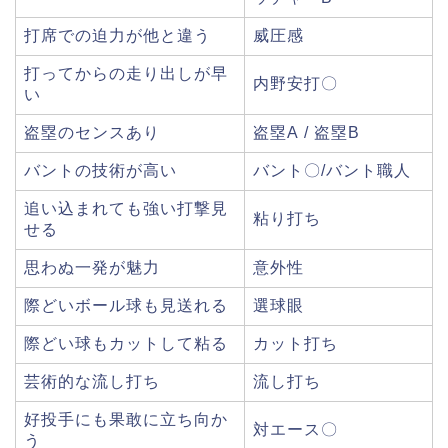
打席での迫力が他と違う
威圧感
打ってからの走り出しが早
内野安打〇
い
盗塁のセンスあり
盗塁A / 盗塁B
バントの技術が高い
バント〇/バント職人
追い込まれても強い打撃見
粘り打ち
せる
思わぬ一発が魅力
意外性
際どいボール球も見送れる
選球眼
際どい球もカットして粘る
カット打ち
芸術的な流し打ち
流し打ち
好投手にも果敢に立ち向か
対エース〇
う