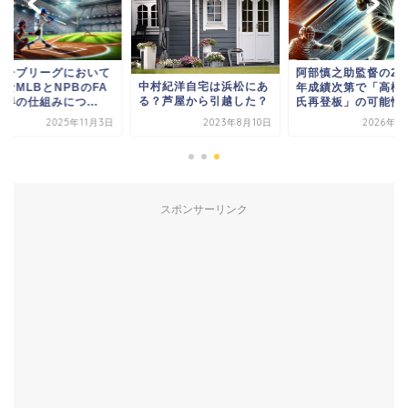
トーブリーグにおいて
阿部慎之助監督の20
中村紀洋自宅は浜松にあ
なMLBとNPBのFA
年成績次第で「高橋
る？芦屋から引越した？
得の仕組みにつ...
氏再登板」の可能性
2025年11月3日
2023年8月10日
2026年1
スポンサーリンク