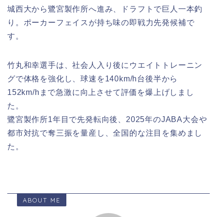
城西大から鷺宮製作所へ進み、ドラフトで巨人一本釣
り。ポーカーフェイスが持ち味の即戦力先発候補で
す。
竹丸和幸選手は、社会人入り後にウエイトトレーニン
グで体格を強化し、球速を140km/h台後半から
152km/hまで急激に向上させて評価を爆上げしまし
た。
鷺宮製作所1年目で先発転向後、2025年のJABA大会や
都市対抗で奪三振を量産し、全国的な注目を集めまし
た。
ABOUT ME