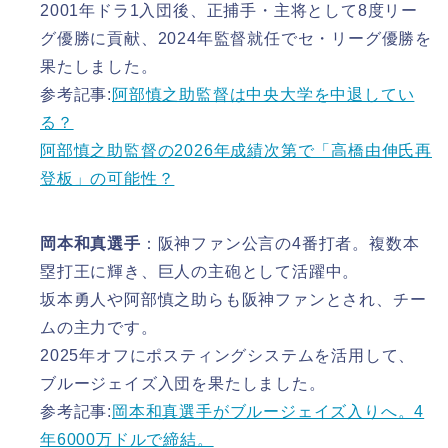
2001年ドラ1入団後、正捕手・主将として8度リー
グ優勝に貢献、2024年監督就任でセ・リーグ優勝を
果たしました。
参考記事:
阿部慎之助監督は中央大学を中退してい
る？
阿部慎之助監督の2026年成績次第で「高橋由伸氏再
登板」の可能性？
岡本和真選手
：阪神ファン公言の4番打者。複数本
塁打王に輝き、巨人の主砲として活躍中。
坂本勇人や阿部慎之助らも阪神ファンとされ、チー
ムの主力です。
2025年オフにポスティングシステムを活用して、
ブルージェイズ入団を果たしました。
参考記事:
岡本和真選手がブルージェイズ入りへ。4
年6000万ドルで締結。