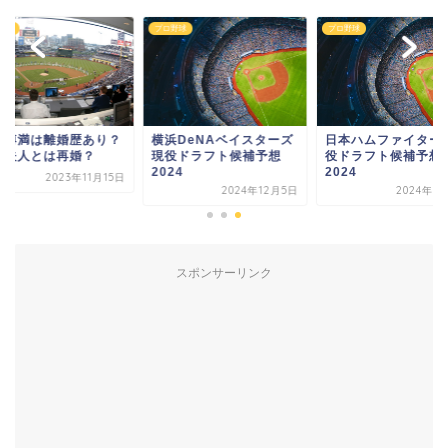
野球
プロ野球
プロ野球
合博満は離婚歴あり？
横浜DeNAベイスターズ
日本ハムファイター
子夫人とは再婚？
現役ドラフト候補予想
役ドラフト候補予想
2024
2024
2023年11月15日
2024年12月5日
2024年1
スポンサーリンク