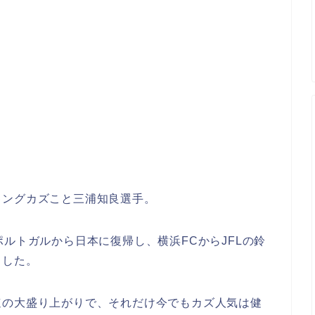
キングカズこと三浦知良選手。
ルトガルから日本に復帰し、横浜FCからJFLの鈴
ました。
速の大盛り上がりで、それだけ今でもカズ人気は健