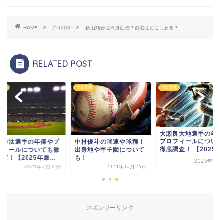
HOME
プロ野球
秋山翔吾は単身赴任？自宅はどこにある？
RELATED POST
野球
プロ野球
プロ野球
大瀬良大地選手の年
プロフィールについ
中村優斗の球速や球種！
崎修汰選手の年俸やプ
徹底調査！ 【2025..
出身地や甲子園について
フィールについても徹
も！
査！【2025年最...
2025年3
2024年10月23日
2025年2月14日
スポンサーリンク