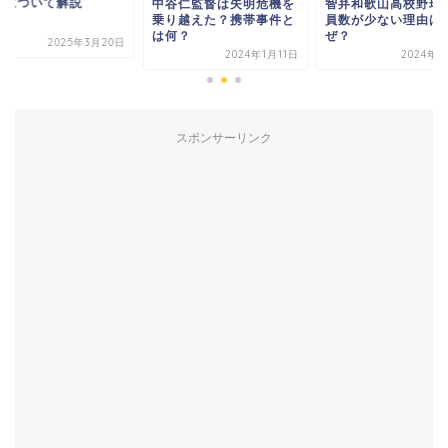
方について解説
智弁和歌山高校野球
中谷仁監督は失明危機を
員数が少ない理由は
乗り越えた？携帯事件と
ぜ？
は何？
2025年3月20日
2024年8
2024年1月11日
スポンサーリンク