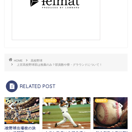
HOME
高校野球
上宮高校野球部は推薦のみ？部員数や寮・グラウンドについて！
RELATED POST
野球
高校野球
高校野球
抜高校野球出場校の決