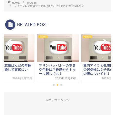
HOME
Youtube
ジョーブログ出身中学や高校はどこ？生野区の進学校出身？
RELATED POST
be
Youtube
Youtube
尾安志娘ぱんだの年齢
マリンパッパふーの本名
愛内アイラと孔雀団
？離婚して実家にい
や年齢は？経歴やタトゥ
の関係性は？子供の
？
ーに関しても！
の噂についても！
2024年4月21日
2023年12月25日
2024年3
スポンサーリンク