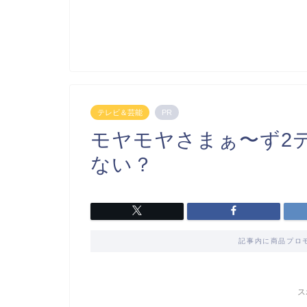
テレビ＆芸能
PR
モヤモヤさまぁ〜ず2
ない？
記事内に商品プロ
ス