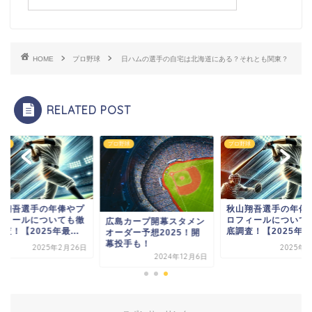
HOME
プロ野球
日ハムの選手の自宅は北海道にある？それとも関東？
RELATED POST
野球
プロ野球
プロ野球
野翔吾選手の年俸やプ
秋山翔吾選手の年俸
フィールについても徹
ロフィールについて
広島カープ開幕スタメン
査！【2025年最...
底調査！【2025年最.
オーダー予想2025！開
幕投手も！
2025年2月26日
2025年3
2024年12月6日