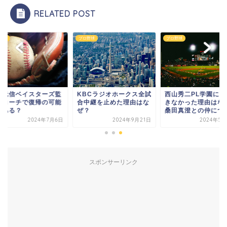
RELATED POST
野球
プロ野球
プロ野球
繁元信ベイスターズ監
KBCラジオホークス全試
西山秀二PL学園に進
やコーチで復帰の可能
合中継を止めた理由はな
きなかった理由はな
はある？
ぜ？
桑田真澄との仲につい.
2024年7月6日
2024年9月21日
2024年5月
スポンサーリンク