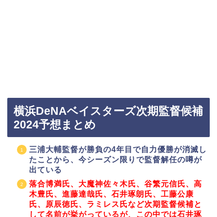
横浜DeNAベイスターズ次期監督候補
2024予想まとめ
三浦大輔監督が勝負の4年目で自力優勝が消滅し
たことから、今シーズン限りで監督解任の噂が
出ている
落合博満氏、大魔神佐々木氏、谷繁元信氏、高
木豊氏、進藤達哉氏、石井琢朗氏、工藤公康
氏、原辰徳氏、ラミレス氏など次期監督候補と
して名前が挙がっているが、この中では石井琢