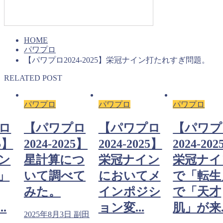
HOME
パワプロ
【パワプロ2024-2025】栄冠ナイン打たれすぎ問題。
RELATED POST
パワプロ
パワプロ
パワプロ
ロ
【パワプロ
【パワプロ
【パワプ
25】
2024-2025】
2024-2025】
2024-20
ン
星計算につ
栄冠ナイン
栄冠ナイ
」
いて調べて
においてメ
で「転生
みた。
インポジシ
で「天才
.
ョン変...
肌」が来..
2025年8月3日
副田