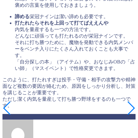
褒めの言葉を使用しておきましょう。​
諦める
栄冠ナインは潔い諦めも必要です。
打たれたらそれを上回って打てばええんや
内気を量産するも一つの方法です。
どんなに頑張っても打たれるのが栄冠ナインです。
それに打ち勝つために、魔物を発動できる内気メンバ
ーをベンチ入りにたくさん入れておくことも大事で
す。
「自分探しの本」（アイテム）や、おなじみOBの「占
い師」（マスイベント）で性格変更できます。
このように、打たれすぎは投手・守備・相手の攻撃力や精神
面など複数の要因が絡むため、原因をしっかり分析し、対策
を講じることが重要です。
ただし潔く内気を量産して打ち勝つ野球をするのも一つで
す。
ABOUT ME