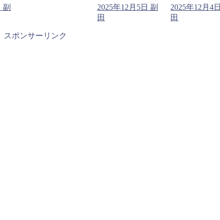
日
副
2025年12月5日
副
2025年12月4
田
田
スポンサーリンク