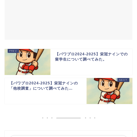
【パワプロ2024-2025】栄冠ナインでの
留学生について調べてみた。
【パワプロ2024-2025】栄冠ナインの
「他校調査」について調べてみた...