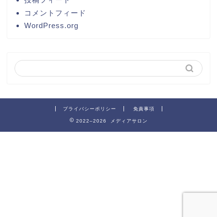
コメントフィード
WordPress.org
プライバシーポリシー
免責事項
2022–2026 メディアサロン