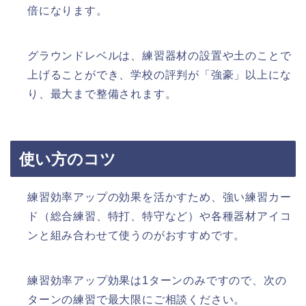
倍になります。
グラウンドレベルは、練習器材の設置や土のことで
上げることができ、学校の評判が「強豪」以上にな
り、最大まで整備されます。
使い方のコツ
練習効率アップの効果を活かすため、強い練習カー
ド（総合練習、特打、特守など）や各種器材アイコ
ンと組み合わせて使うのがおすすめです。
練習効率アップ効果は1ターンのみですので、次の
ターンの練習で最大限にご相談ください。