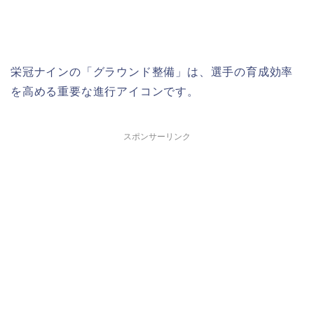
栄冠ナインの「グラウンド整備」は、選手の育成効率
を高める重要な進行アイコンです。
スポンサーリンク