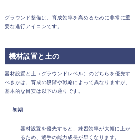
グラウンド整備は、育成効率を高めるために非常に重
要な進行アイコンです。
機材設置と土の
器材設置と土（グラウンドレベル）のどちらを優先す
べきかは、育成の段階や戦略によって異なりますが、
基本的な目安は以下の通りです。​
初期
器材設置を優先すると、練習効率が大幅に上が
るため、選手の能力成長が早くなります。