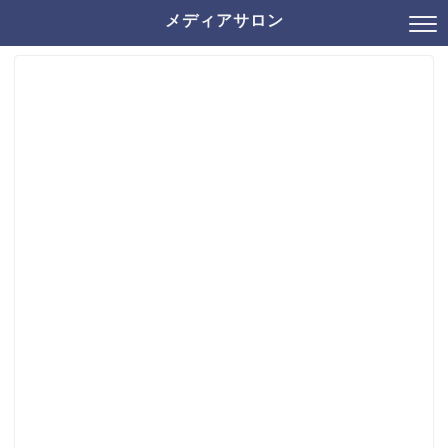
メディアサロン