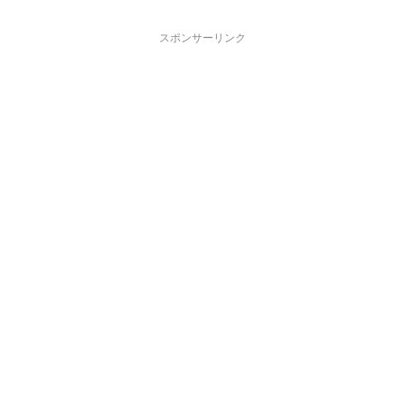
スポンサーリンク