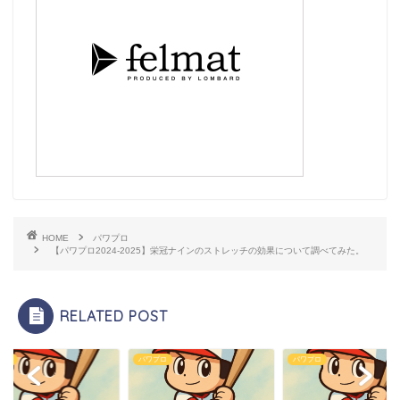
HOME
パワプロ
【パワプロ2024-2025】栄冠ナインのストレッチの効果について調べてみた。
RELATED POST
プロ
パワプロ
パワプロ