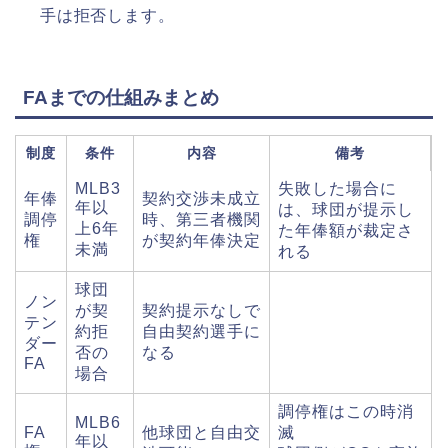
手は拒否します。
FAまでの仕組みまとめ
制度
条件
内容
備考
MLB3
失敗した場合に
年俸
契約交渉未成立
年以
は、球団が提示し
調停
時、第三者機関
上6年
た年俸額が裁定さ
権
が契約年俸決定
未満
れる
球団
ノン
が契
契約提示なしで
テン
約拒
自由契約選手に
ダー
否の
なる
FA
場合
調停権はこの時消
MLB6
FA
他球団と自由交
滅
年以