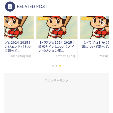
RELATED POST
プロ
パワプロ
パワプロ
ワプロ2024-2025】
【パワプロ2024-2025】
【パワプロ】かく乱
決！レジェンドバトル
栄冠ナインにおいてメイ
果について調べてみ
いて調べて...
ンポジション変...
2025年10月20日
2025年12月5日
2025年8月
スポンサーリンク