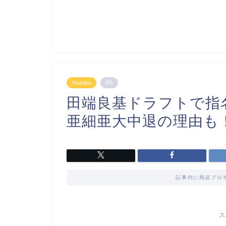
Youtube
PR
田端良基ドラフトで指
亜細亜大中退の理由も
記事内に商品プロ
ス