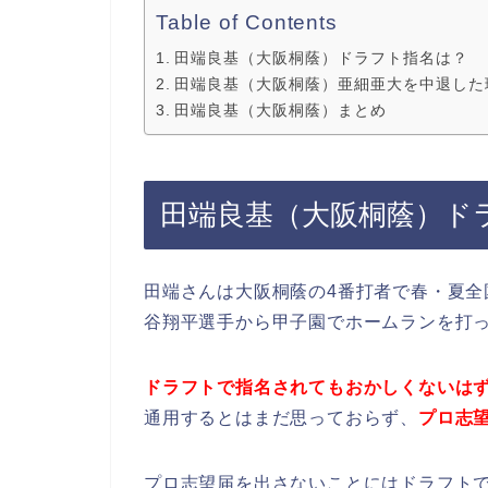
Table of Contents
田端良基（大阪桐蔭）ドラフト指名は？
田端良基（大阪桐蔭）亜細亜大を中退した
田端良基（大阪桐蔭）まとめ
田端良基（大阪桐蔭）ド
田端さんは大阪桐蔭の4番打者で春・夏
谷翔平選手から甲子園でホームランを打
ドラフトで指名されてもおかしくないは
通用するとはまだ思っておらず、
プロ志
プロ志望届を出さないことにはドラフト