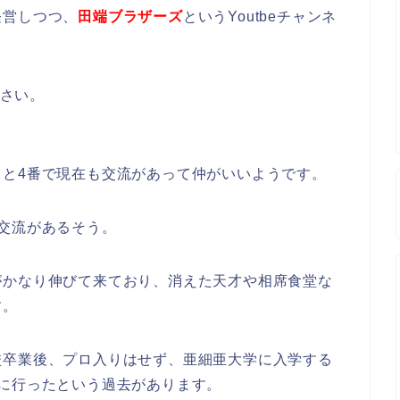
経営しつつ、
田端ブラザーズ
というYoutbeチャンネ
下さい。
と4番で現在も交流があって仲がいいようです。
交流があるそう。
がかなり伸びて来ており、消えた天才や相席食堂な
す。
校卒業後、プロ入りはせず、亜細亜大学に入学する
に行ったという過去があります。