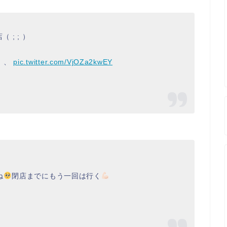
; ; ）
、、
pic.twitter.com/VjOZa2kwEY
ね
閉店までにもう一回は行く