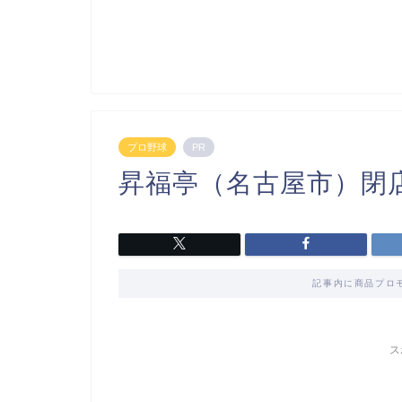
プロ野球
PR
昇福亭（名古屋市）閉
記事内に商品プロ
ス