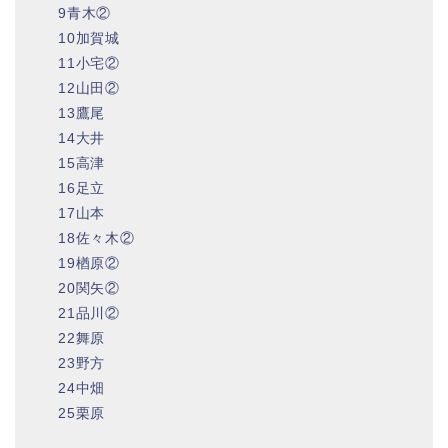
9青木②
10加賀城
11小宅②
12山田②
13鷹尾
14大井
15高津
16足立
17山本
18佐々木②
19楢原②
20関矢②
21品川②
22舞原
23野方
24中畑
25栗原