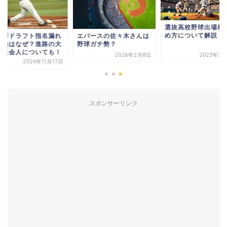
選抜高校野球出場校
め方について解説
尾響ドラフト指名漏れ
エバースの佐々木さんは
理由はなぜ？進路の大
野球ガチ勢？
や社会人についても！
2026年2月8日
2025年3月
2024年11月17日
スポンサーリンク