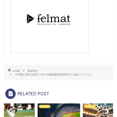
HOME
高校野球
小宅雅己選手は留年？学力や慶應義塾高校留年の人数についても！
RELATED POST
野球
高校野球
高校野球