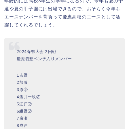
年齢的には高校3年生の学年になるので、今年も夏の予
選や夏の甲子園には出場できるので、おそらく今年も
エースナンバーを背負って慶應高校のエースとして活
躍してくれるでしょう。
2024春県大会２回戦
慶應義塾ベンチ入りメンバー
1吉野
2加藤
3原②
4酒井一玖②
5江戸②
6紺野②
7廣瀬
8成戸