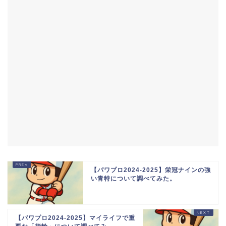
【パワプロ2024-2025】栄冠ナインの強
い青特について調べてみた。
【パワプロ2024-2025】マイライフで重