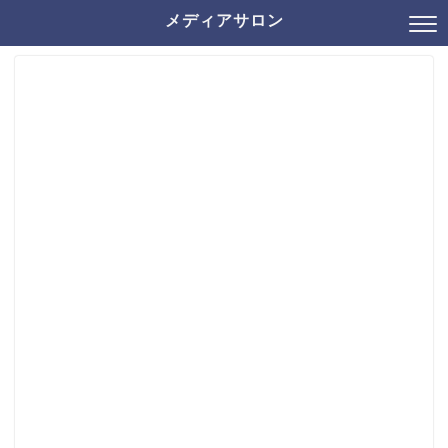
メディアサロン