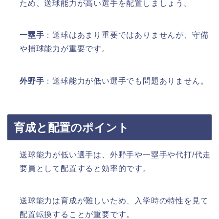
ため、送球能力が高い選手を配置しましょう。
一塁手
：送球はあまり重要ではありませんが、守備
や捕球能力が重要です。
外野手
：送球能力が低い選手でも問題ありません。
育成と配置のポイント
送球能力が低い選手は、外野手や一塁手や代打/代走
要員として配置すると効率的です。
送球能力は育成が難しいため、入学時の特性を見て
配置転換することが重要です。