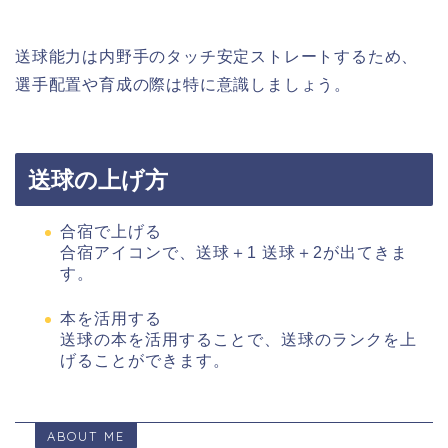
送球能力は内野手のタッチ安定ストレートするため、
選手配置や育成の際は特に意識しましょう。
送球の上げ方
合宿で上げる
合宿アイコンで、送球＋1 送球＋2が出てきま
す。
本を活用する
送球の本を活用することで、送球のランクを上
げることができます。
ABOUT ME