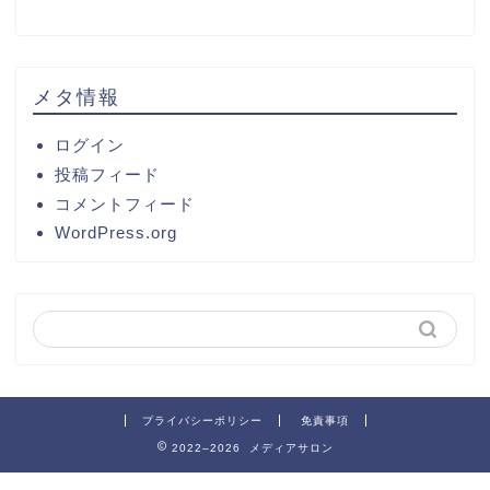
メタ情報
ログイン
投稿フィード
コメントフィード
WordPress.org
プライバシーポリシー
免責事項
2022–2026 メディアサロン