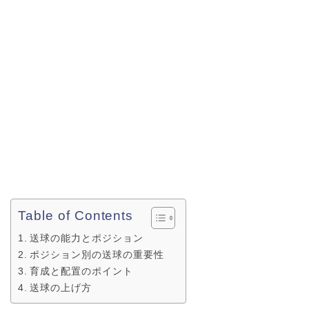
Table of Contents
送球の能力とポジション
ポジション別の送球の重要性
育成と配置のポイント
送球の上げ方