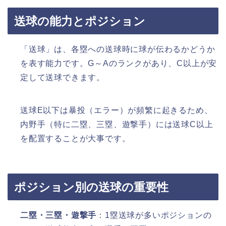
送球の能力とポジション
「送球」は、各塁への送球時に球が伝わるかどうか
を表す能力です。G～Aのランクがあり、C以上が安
定して送球できます。
送球E以下は暴投（エラー）が頻繁に起きるため、
内野手（特に二塁、三塁、遊撃手）には送球C以上
を配置することが大事です。
ポジション別の送球の重要性
二塁・三塁・遊撃手
：1塁送球が多いポジションの