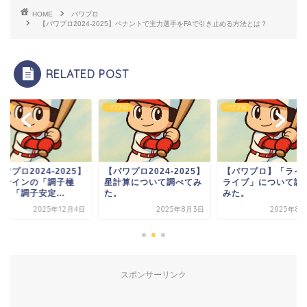
HOME
パワプロ
【パワプロ2024-2025】ペナントで主力選手をFAで引き止める方法とは？
RELATED POST
プロ
パワプロ
パワプロ
ワプロ2024-2025】
【パワプロ2024-2025】
【パワプロ】「ライ
冠ナインの「調子極
星計算について調べてみ
ライブ」について調
と「調子安定...
た。
みた。
2025年12月4日
2025年8月3日
2025年8月
スポンサーリンク