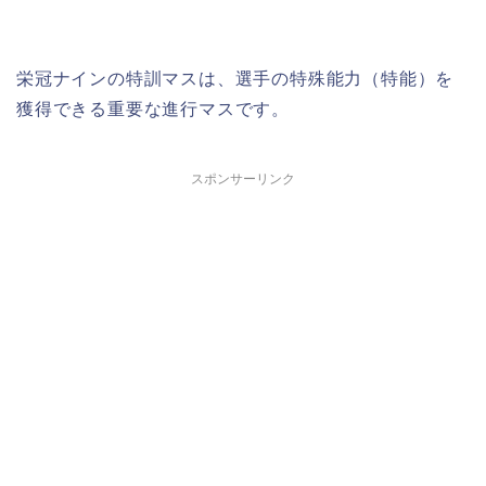
栄冠ナインの特訓マスは、選手の特殊能力（特能）を
獲得できる重要な進行マスです。
スポンサーリンク