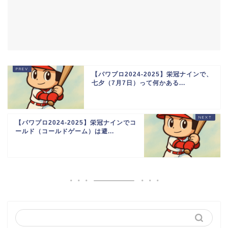
【パワプロ2024-2025】栄冠ナインで、
七夕（7月7日）って何かある...
【パワプロ2024-2025】栄冠ナインでコ
ールド（コールドゲーム）は避...