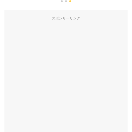
スポンサーリンク