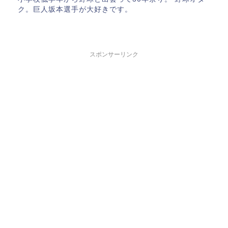
ク。巨人坂本選手が大好きです。
スポンサーリンク