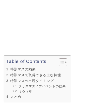
Table of Contents
特訓マスの効果
特訓マスで取得できる主な特能
特訓マスの出現タイミング
クリスマスイブイベントの効果
うるう年
まとめ