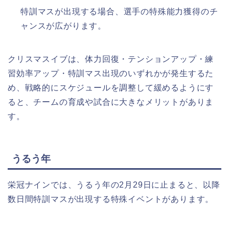
特訓マスが出現する場合、選手の特殊能力獲得のチ
ャンスが広がります。
クリスマスイブは、体力回復・テンションアップ・練
習効率アップ・特訓マス出現のいずれかが発生するた
め、戦略的にスケジュールを調整して緩めるようにす
ると、チームの育成や試合に大きなメリットがありま
す。
うるう年
栄冠ナインでは、うるう年の2月29日に止まると、以降
数日間特訓マスが出現する特殊イベントがあります。