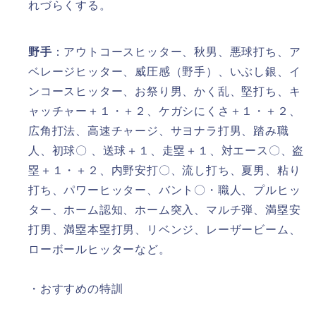
れづらくする。
野手
：アウトコースヒッター、秋男、悪球打ち、ア
ベレージヒッター、威圧感（野手）、いぶし銀、イ
ンコースヒッター、お祭り男、かく乱、堅打ち、キ
ャッチャー＋１・＋２、ケガシにくさ＋１・＋２、
広角打法、高速チャージ、サヨナラ打男、踏み職
人、初球〇 、送球＋１、走塁＋１、対エース〇、盗
塁＋１・＋２、内野安打〇、流し打ち、夏男、粘り
打ち、パワーヒッター、バント〇・職人、プルヒッ
ター、ホーム認知、ホーム突入、マルチ弾、満塁安
打男、満塁本塁打男、リベンジ、レーザービーム、
ローボールヒッターなど。
・おすすめの特訓