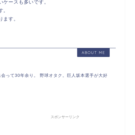
いケースも多いです。
す。
ります。
ABOUT ME
会って30年余り。 野球オタク。巨人坂本選手が大好
スポンサーリンク