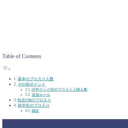
Table of Contents
基本のプロ入り人数
その他ポイント
評判ランク別のプロ入り上限人数
追加ルール
転生OBのプロ入り
留学生のプロ入り
補足
基本のプロ入り人数