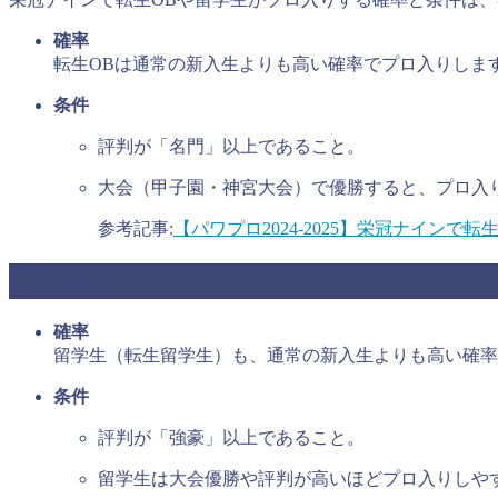
確率
転生OBは通常の新入生よりも高い確率でプロ入りしま
条件
評判が「名門」以上であること。
大会（甲子園・神宮大会）で優勝すると、プロ入り
参考記事:
【パワプロ2024-2025】栄冠ナイン
留学生のプロ入り
確率
留学生（転生留学生）も、通常の新入生よりも高い確率
条件
評判が「強豪」以上であること。
留学生は大会優勝や評判が高いほどプロ入りしやす