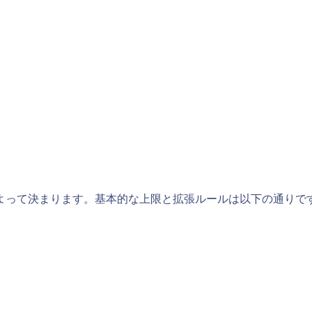
よって決まります。基本的な上限と拡張ルールは以下の通りで