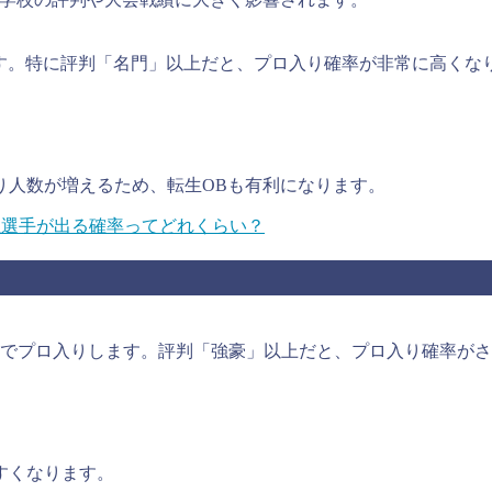
す。特に評判「名門」以上だと、プロ入り確率が非常に高くなり
人数が増えるため、転生OBも有利になります。​
で転生選手が出る確率ってどれくらい？
でプロ入りします。評判「強豪」以上だと、プロ入り確率がさ
くなります。​