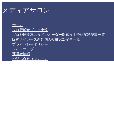
メディアサロン
ホーム
プロ野球サブスク比較
プロ野球開幕スタメンオーダー開幕投手予想2025記事一覧
阪神タイガース新外国人候補2025記事一覧
プライバシーポリシー
サイトマップ
運営者情報
お問い合わせフォーム