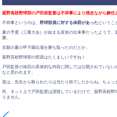
菰野高校野球部戸田監督は解任で交代？
菰野高校野球部の戸田前監督は不祥事により残念ながら解任
不祥事というのは、
野球部員に対する体罰があった
というこ
夏の予選（三重大会）が始まる直前の出来事だったようで、
勝。
念願の夏の甲子園出場を勝ち取ったのだとか。
菰野高校野球部の部員はたくましいですね！
戸田監督の体罰の具体的な内容に関しては公開されていない
なと思われます。
昔は、先生から殴られたりは当たり前でしたからね。ちょっ
尚、ネット上で戸田監督は謹慎しているだけで、菰野高校野
りません。